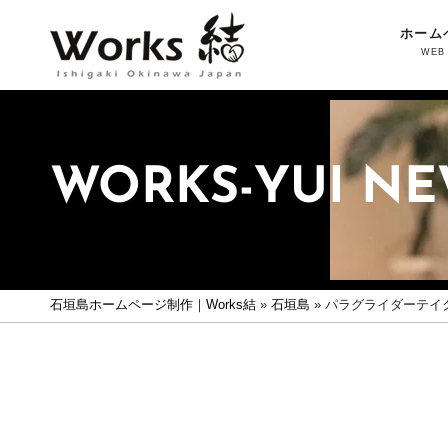
ホーム
WEB
WORKS-YUI N
石垣島ホームページ制作｜Works結
»
石垣島
»
パラグライダーテイ