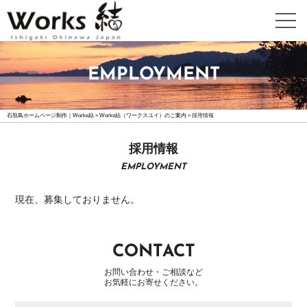
WEB
EMPLOYMENT
DESIGN
ホ
石垣島ホームページ制作｜Works結
ー
»
Works結（ワークスユイ）のご案内
»
採用情報
ム
ペ
採用情報
ー
EMPLOYMENT
ジ
制
現在、募集しておりません。
作
詳
細
CONTACT
高
機
お問い合わせ・ご相談など
能
お気軽にお寄せください。
ホ