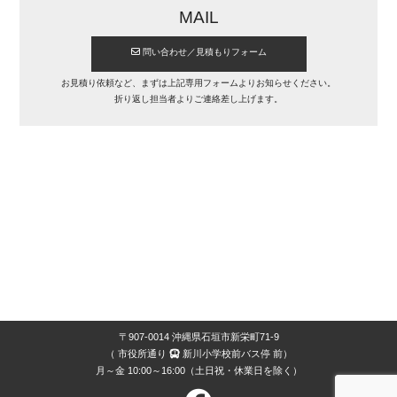
ー
MAIL
ム
ペ
問い合わせ／見積もりフォーム
ー
ジ
お見積り依頼など、まずは上記専用フォームよりお知らせください。
制
折り返し担当者よりご連絡差し上げます。
作
制
作
料
金
ホ
ー
ム
ペ
ー
ジ
更
〒907-0014 沖縄県石垣市新栄町71-9
新
（ 市役所通り
新川小学校前バス停 前）
管
月～金 10:00～16:00（土日祝・休業日を除く）
理