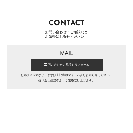
質
問
CONTACT
PROFILE
お問い合わせ・ご相談など
ABOUT
お気軽にお寄せください。
US
採
MAIL
用
情
問い合わせ／見積もりフォーム
報
プ
お見積り依頼など、まずは上記専用フォームよりお知らせください。
ラ
折り返し担当者よりご連絡差し上げます。
イ
バ
シ
ー
ポ
リ
シ
ー