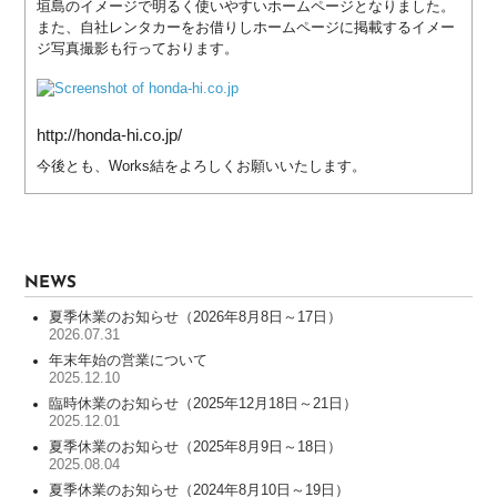
垣島のイメージで明るく使いやすいホームページとなりました。
サ
また、自社レンタカーをお借りしホームページに掲載するイメー
ー
ジ写真撮影も行っております。
ビ
ス
WORKS
http://honda-hi.co.jp/
今後とも、Works結をよろしくお願いいたします。
制
作
実
績
一
NEWS
覧
全
夏季休業のお知らせ（2026年8月8日～17日）
2026.07.31
国
100
年末年始の営業について
2025.12.10
社
臨時休業のお知らせ（2025年12月18日～21日）
以
2025.12.01
上
夏季休業のお知らせ（2025年8月9日～18日）
の
2025.08.04
制
夏季休業のお知らせ（2024年8月10日～19日）