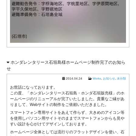
ー
ム
ペ
ー
ジ
制
作
制
作
料
ホンダレンタリース石垣島様ホームページ制作完了のお知ら
金
せ
ホ
2014.04.24
Works
,
お知らせ
,
未分類
ー
ム
お世話になっております。
この度、「ホンダレンタリース石垣島・ホンダ石垣販売様」のホ
ペ
ームページのリニューアルが完了いたしました。貴重なご縁があ
ー
りまして、Webサイトの制作をご依頼いただきました。
ジ
スマートフォン専用サイトをあえて作らず、大きめのアイコン等
更
を使用しパソコン用サイトそのままでスマートフォンからも見や
新
すい設計を心がけてデザインしております。
管
理
ホームページ全体としては流行りのフラットデザインを使い、石