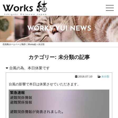
WEB
WORKS-YUI NEWS
DESIGN
ホ
石垣島ホームページ制作｜Works結
ー
»
未分類
ム
ペ
カテゴリー:
未分類
の記事
ー
ジ
台風の為、本日休業です
制
2018.07.10
未分類
作
詳
台風の影響で本日は休業させていただきます。
細
高
機
能
ホ