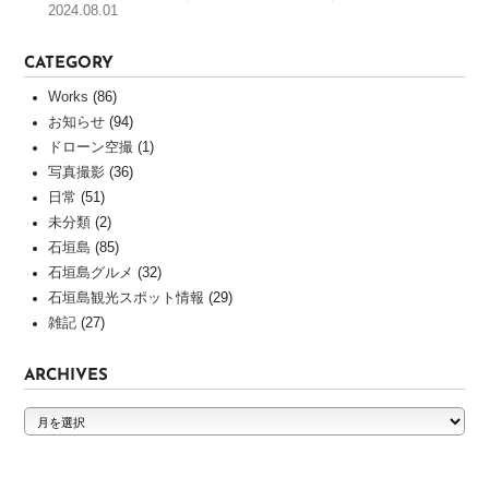
作
2024.08.01
実
績
CATEGORY
Works
(86)
INFORMATION
お知らせ
(94)
ホ
ドローン空撮
(1)
ー
写真撮影
(36)
ム
日常
(51)
ペ
未分類
(2)
ー
石垣島
(85)
ジ
石垣島グルメ
(32)
制
石垣島観光スポット情報
(29)
作
雑記
(27)
の
流
れ
ARCHIVES
よ
ARCHIVES
く
あ
る