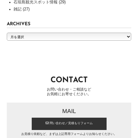
作
石垣島観光スポット情報
(29)
実
雑記
(27)
績
ARCHIVES
INFORMATION
ARCHIVES
ホ
ー
ム
ペ
ー
ジ
CONTACT
制
作
お問い合わせ・ご相談など
の
お気軽にお寄せください。
流
れ
MAIL
よ
く
問い合わせ／見積もりフォーム
あ
る
お見積り依頼など、まずは上記専用フォームよりお知らせください。