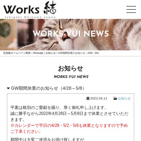
WEB
WORKS-YUI NEWS
DESIGN
ホ
石垣島ホームページ制作｜Works結
ー
»
お知らせ
»
GW期間休業のお知らせ（4/28～5/8）
ム
ペ
お知らせ
ー
WORKS-YUI NEWS
ジ
制
GW期間休業のお知らせ（4/28～5/8）
作
2022.04.11
お知らせ
詳
細
平素は格別のご愛顧を賜り、厚く御礼申し上げます。
誠に勝手ながら
2022年4月28日～5月8日まで休業
とさせていただ
高
きます。
機
※カレンダーで平日の4/28・5/2・5/6も休業となりますので予め
能
ご了承ください。
ホ
期間中は大変ご迷惑をお掛け致しますが、