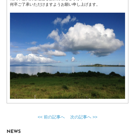
ー
何卒ご了承いただけますようお願い申し上げます。
ム
ペ
ー
ジ
制
作
制
作
料
金
ホ
ー
ム
ペ
ー
ジ
更
<< 前の記事へ
次の記事へ >>
新
管
理
NEWS