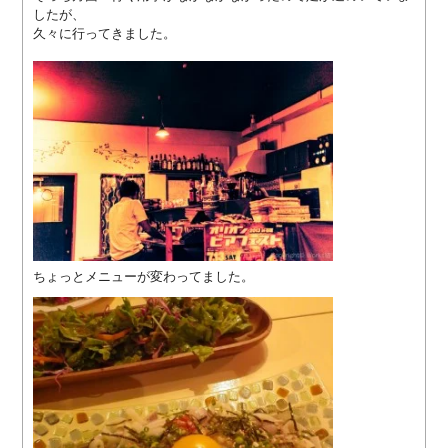
ー
したが、
ム
久々に行ってきました。
ペ
ー
ジ
制
作
制
作
料
金
ホ
ー
ちょっとメニューが変わってました。
ム
ペ
ー
ジ
更
新
管
理