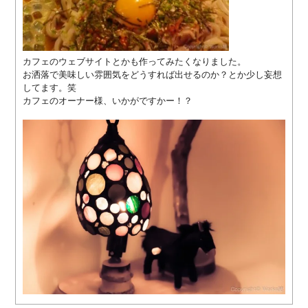
サ
ー
ビ
ス
カフェのウェブサイトとかも作ってみたくなりました。
お洒落で美味しい雰囲気をどうすれば出せるのか？とか少し妄想
WORKS
してます。笑
カフェのオーナー様、いかがですかー！？
制
作
実
績
一
覧
全
国
100
社
以
上
の
制