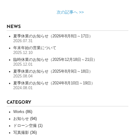
作
実
次の記事へ >>
績
NEWS
INFORMATION
夏季休業のお知らせ（2026年8月8日～17日）
ホ
2026.07.31
ー
年末年始の営業について
ム
2025.12.10
ペ
臨時休業のお知らせ（2025年12月18日～21日）
2025.12.01
ー
ジ
夏季休業のお知らせ（2025年8月9日～18日）
2025.08.04
制
夏季休業のお知らせ（2024年8月10日～19日）
作
2024.08.01
の
流
CATEGORY
れ
よ
Works
(86)
く
お知らせ
(94)
あ
ドローン空撮
(1)
る
写真撮影
(36)