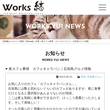
WEB
WORKS-YUI NEWS
DESIGN
ホ
石垣島ホームページ制作｜Works結
ー
»
日常
»
夜カフェ事情 カフェキャラバン｜石垣島グルメ情報
ム
ペ
お知らせ
ー
WORKS-YUI NEWS
ジ
制
夜カフェ事情 カフェキャラバン｜石垣島グルメ情報
作
2013.06.21
日常
,
石垣島グルメ
詳
細
お気に入りのカフェ「カフェキャラバンさん」。
石垣島には数え切れないぐらいのカフェがありますが、夜に食事
高
だけとなると選択肢があんまりないのが現状。
機
ここは夜も気軽に食事ができるので、けっこう貴重だったりしま
能
す。そして美味しい！
ホ
そっち方面へ行く用事がなかなかなかったので足が遠のいていま