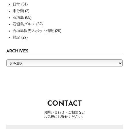
質
日常
(51)
問
未分類
(2)
石垣島
(85)
PROFILE
石垣島グルメ
(32)
石垣島観光スポット情報
(29)
ABOUT
雑記
(27)
US
採
ARCHIVES
用
情
ARCHIVES
報
プ
ラ
イ
バ
シ
ー
CONTACT
ポ
お問い合わせ・ご相談など
リ
お気軽にお寄せください。
シ
ー