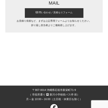
MAIL
問
問い合わせ／見積もりフォーム
い
合
わ
お見積り依頼など、まずは上記専用フォームよりお知らせください。
せ・
折り返し担当者よりご連絡差し上げます。
見
積
も
り
フ
ォ
ー
ム
〒907-0014 沖縄県石垣市新栄町71-9
（ 市役所通り
新川小学校前バス停 前）
月～金 10:00～16:00（土日祝・休業日を除く）