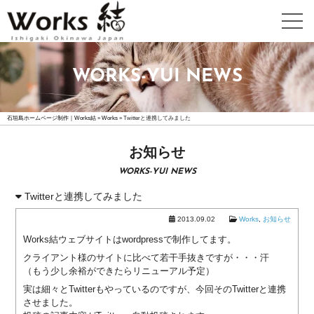
WEB
WORKS-YUI NEWS
DESIGN
ホ
石垣島ホームページ制作｜Works結
ー
»
Works
»
Twitterと連携してみました
ム
ペ
お知らせ
ー
WORKS-YUI NEWS
ジ
制
Twitterと連携してみました
作
2013.09.02
Works
,
お知らせ
詳
細
Works結ウェブサイトはwordpressで制作してます。
高
クライアント様のサイトに比べて若干手抜きですが・・・汗
（もう少し余裕ができたらリニューアル予定）
機
能
実は細々とTwitterもやっているのですが、今回そのTwitterと連携
ホ
させました。