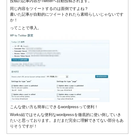
ー
投稿の記事内容がTwitterへ自動投稿されます。
ム
同じ内容をツイートするのは面倒ですよね？
ペ
書いた記事が自動的にツイートされたら素晴らしいじゃないです
ー
か！
ジ
ってことで導入。
制
作
制
作
料
金
ホ
ー
ム
ペ
ー
ジ
こんな使い方も簡単にできるwordpressって便利！
更
Works結ではそんな便利なwordpressを徹底的に使い倒していき
新
たいと思っております。まだまだ完全に理解できてない部分もあ
管
りそうですが！
理