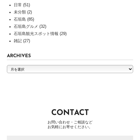
作
日常
(51)
実
未分類
(2)
績
石垣島
(85)
石垣島グルメ
(32)
INFORMATION
石垣島観光スポット情報
(29)
ホ
雑記
(27)
ー
ム
ARCHIVES
ペ
ARCHIVES
ー
ジ
制
作
の
流
れ
CONTACT
よ
く
お問い合わせ・ご相談など
お気軽にお寄せください。
あ
る