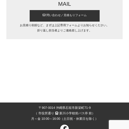
質
MAIL
問
問い合わせ／見積もりフォーム
PROFILE
お見積り依頼など、まずは上記専用フォームよりお知らせください。
折り返し担当者よりご連絡差し上げます。
ABOUT
US
採
用
情
報
プ
ラ
イ
バ
シ
ー
ポ
〒907-0014 沖縄県石垣市新栄町71-9
（ 市役所通り
新川小学校前バス停 前）
リ
月～金 10:00～16:00（土日祝・休業日を除く）
シ
ー